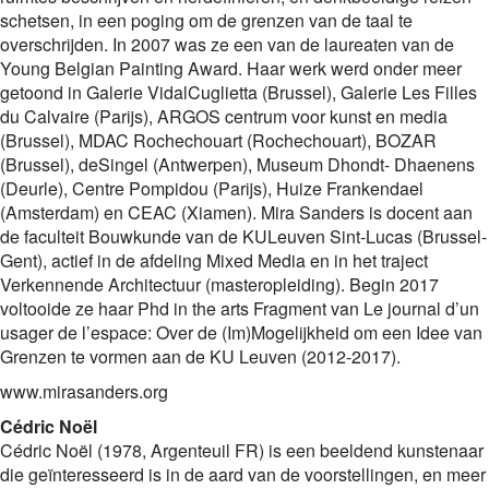
schetsen, in een poging om de grenzen van de taal te
overschrijden. In 2007 was ze een van de laureaten van de
Young Belgian Painting Award. Haar werk werd onder meer
getoond in Galerie VidalCuglietta (Brussel), Galerie Les Filles
du Calvaire (Parijs), ARGOS centrum voor kunst en media
(Brussel), MDAC Rochechouart (Rochechouart), BOZAR
(Brussel), deSingel (Antwerpen), Museum Dhondt- Dhaenens
(Deurle), Centre Pompidou (Parijs), Huize Frankendael
(Amsterdam) en CEAC (Xiamen). Mira Sanders is docent aan
de faculteit Bouwkunde van de KULeuven Sint-Lucas (Brussel-
Gent), actief in de afdeling Mixed Media en in het traject
Verkennende Architectuur (masteropleiding). Begin 2017
voltooide ze haar Phd in the arts Fragment van Le journal d’un
usager de l’espace: Over de (Im)Mogelijkheid om een Idee van
Grenzen te vormen aan de KU Leuven (2012-2017).
www.mirasanders.org
Cédric Noël
Cédric Noël (1978, Argenteuil FR) is een beeldend kunstenaar
die geïnteresseerd is in de aard van de voorstellingen, en meer