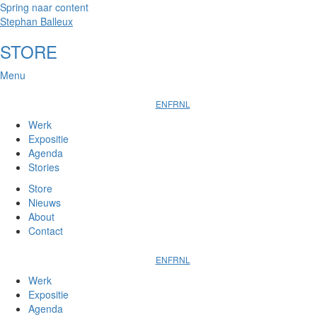
Spring naar content
Stephan Balleux
STORE
Menu
EN
FR
NL
Werk
Expositie
Agenda
Stories
Store
Nieuws
About
Contact
EN
FR
NL
Werk
Expositie
Agenda